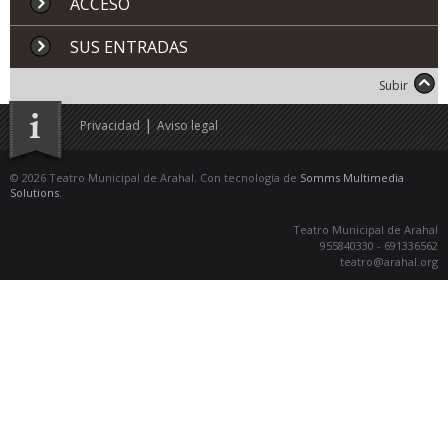
ACCESO
SUS ENTRADAS
Subir
|
Privacidad
Aviso legal
© 2026 Teatro Municipal de Arahal. Con tecnología de
Somms Multimedia
Solutions
.
Teatro Municipal de Arahal
955840330 - 691336562
teatro@arahal.org